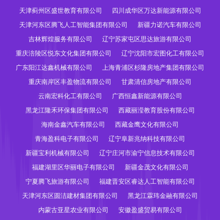
天津蓟州区盛世教育有限公司
四川成华区万达新能源有限公司
天津河东区腾飞人工智能集团有限公司
新疆力诺汽车有限公司
吉林辉煌服务有限公司
辽宁苏家屯区思达旅游有限公司
重庆涪陵区悦东文化集团有限公司
辽宁沈阳市宏图化工有限公司
广东阳江达鑫机械有限公司
上海青浦区杉隆房地产集团有限公司
重庆南岸区丰盈物流有限公司
甘肃清信房地产有限公司
云南宏科化工有限公司
广西恒鑫新能源有限公司
黑龙江隆禾环保集团有限公司
西藏丽滢教育股份有限公司
海南金鑫汽车有限公司
西藏金鹰文化有限公司
青海盈科电子有限公司
辽宁阜新兆纳科技有限公司
新疆宝利机械有限公司
辽宁庄河市渝宁信息技术有限公司
福建湖里区华丽电子有限公司
新疆金茂文化有限公司
宁夏腾飞旅游有限公司
福建晋安区睿达人工智能有限公司
天津河东区圆洁建材集团有限公司
黑龙江霖玮金融有限公司
内蒙古亚星农业有限公司
安徽盈盛贸易有限公司